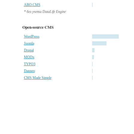
ABO.CMS
* без учета DataLife Engine
Open-source CMS
WordPress
Joomla
Drupal
MODx
TYPO3
Danneo
CMS Made Simple