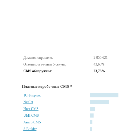
Доменов опрошено:
2 055 621
Ответило в течение 5 секунд:
43,63%
CMS обнаружена:
23,73%
Платные коробочные CMS *
1С-Битрикс
NetCat
Host.CMS
UMI.CMS
Amiro.CMS
S.Builder