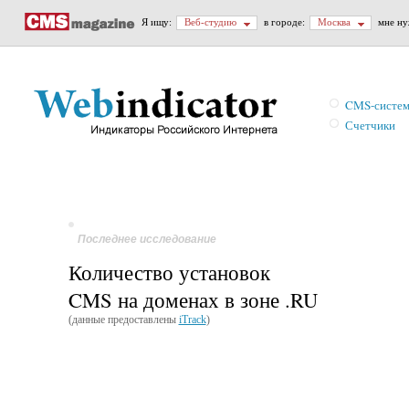
Я ищу:
Веб-студию
в городе:
Москва
мне ну
CMS-систе
Счетчики
Последнее исследование
Количество установок
CMS на доменах в зоне .RU
(данные предоставлены
iTrack
)