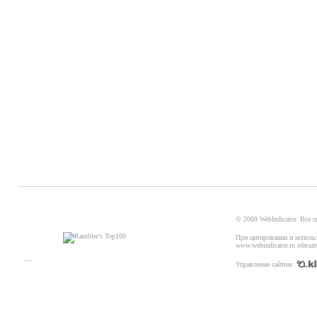
© 2009 WebIndicator. Все 
При цитировании и исполь
www.webindicator.ru обязат
—
Управление сайтом: